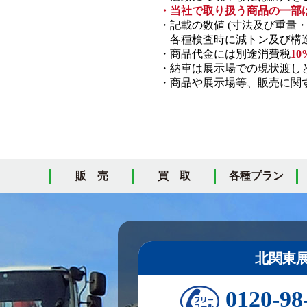
・当社で取り扱う商品の一部
・記載の数値 (寸法及び重量
各種検査時に減トン及び構造
・商品代金には別途消費税
10
・納車は展示場での現状渡し
・商品や展示場等、販売に関す
販 売
買 取
各種プラン
北関東
0120-98