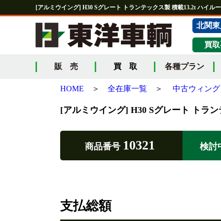
[アルミウイング] H30 Sグレート トランテックス製 積載13.2t ハイ
北関東
買取
販 売
買 取
各種プラン
HOME
＞
全在庫一覧
＞
中古ウィング 
[アルミウイング] H30 Sグレート トラ
10321
商品番号
検討
支払総額