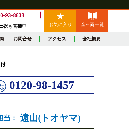
0-93-8833
お気に入り
全車両一覧
/土祝も営業中
両
お問合せ
アクセス
会社概要
ー付
0120-98-1457
遠山(トオヤマ)
担当：