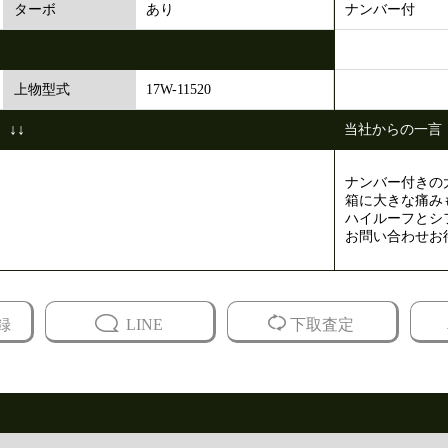
あり
ナンバー付
ターボ
17W-11520
上物型式
↓↓
当社からの一言
ナンバー付きの
箱に大きな痛み
ハイルーフとシ
お問い合わせお
録
LINE
下取査定