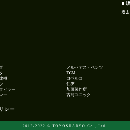
■ 
過去
ダ
メルセデス・ベンツ
タ
TCM
コベルコ
建機
住友
ツ
加藤製作所
タピラー
古河ユニック
マー
リシー
2012-2022 © TOYOSHARYO Co., Ltd.