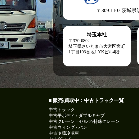
〒309-1107 茨城
埼玉本社
〒330-0802
埼玉県さいたま市大宮区宮町
1丁目103番地1
YKビル4階
■ 販売/買取中：中古トラック一覧
中古トラック
中古平ボディ / ダブルキャブ
中古クレーン・セルフ/特殊クレーン
中古ウィング / バン
中古冷蔵冷凍車