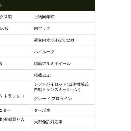
ト
ックス製
上物同年式
ル2段
内フック
荷台内寸:961x241x249
ハイルーフ
数
総輪アルミホイール
積載13.2t
シフトパイロット(12速機械式
自動トランスミッション)
ム トラックコ
グレード:プロライン
ニター
ターボ車
車(登録乗り入
大型免許対応車