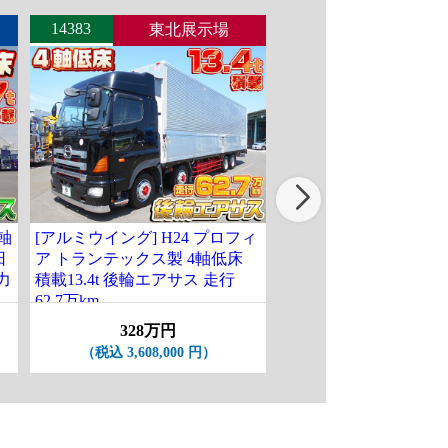
14383
14442
東北展示場
北関東
4軸
[アルミウイング] H24 プロフィ
[パネルウイング] H27
日
ア トランテックス製 4軸低床
グレート パブコ製 4軸
力
積載13.4t 後輪エアサス 走行
輪エアサス ハイルーフ
62.7万km
13.5t 走行89.2万km
328万円
238万円
（税込 3,608,000 円）
（税込 2,618,000 