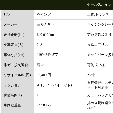
セールスポイン
ウイング
上物:トランテ
形状
三菱ふそう
ラッシングレー
メーカー
640,012 km
荷台床鉄板張り
走行距離(km)
2 人
後輪エアサス
乗車定員(人)
1199x249x377
メッキパーツ多
車体寸法(cm)
適合
可倒式中柱
排ガス規制適合
13,480 円
25t車
リサイクル料(円)
運行管理システ
AT(シフトパイロット)
ミッション
ネクト対象車
h
カラーバックモ
稼働時間(h)
排ガス規制適合
24,980 kg
車両総重量
れ可)