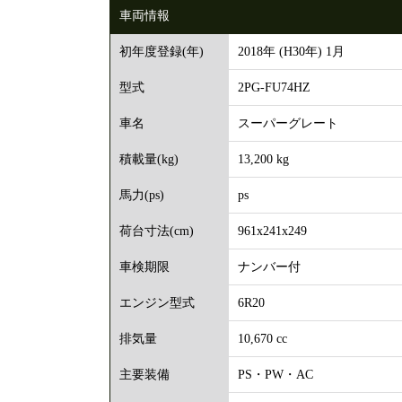
車両情報
2018年 (H30年) 1月
初年度登録(年)
2PG-FU74HZ
型式
スーパーグレート
車名
13,200 kg
積載量(kg)
ps
馬力(ps)
961x241x249
荷台寸法(cm)
ナンバー付
車検期限
6R20
エンジン型式
10,670 cc
排気量
PS・PW・AC
主要装備