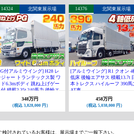
14324
14376
北関東展示場
北関東展示場
PG付アルミウイング] H28 レ
[アルミウイング] R1 クオン 
ンジャー トランテックス製 ワ
低床 後輪エアサス 積載13.7t 
イド6.3mボディ 跳ね上げゲー
本トレクス ハイルーフ 390馬
付 積載2.35t 240馬力 後輪エ
AT車
アサス ナンバー付
348万円
458万円
（税込 3,828,000 円）
（税込 5,038,000 円）
ご検討されているお客様は、展示場までご一報下さい。