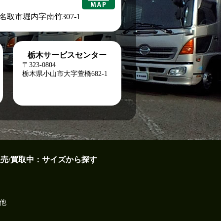
城県名取市堀内字南竹307-1
栃木サービスセンター
〒323-0804
栃木県小山市大字萱橋682-1
販売/買取中：サイズから探す
他