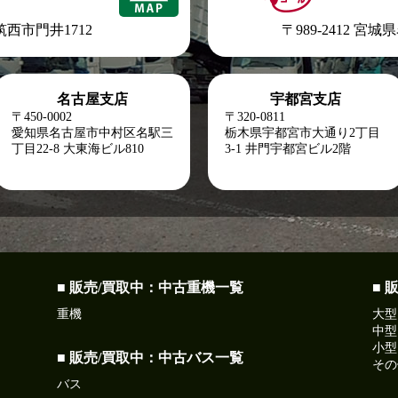
県筑西市門井1712
〒989-2412 宮
名古屋支店
宇都宮支店
〒450-0002
〒320-0811
愛知県名古屋市中村区名駅三
栃木県宇都宮市大通り2丁目
丁目22-8
大東海ビル810
3-1 井門宇都宮ビル2階
■ 販売/買取中：中古重機一覧
■ 
重機
大型
中型
小型
■ 販売/買取中：中古バス一覧
その
バス