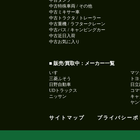
中古ダンプ
中古特殊車両 / その他
中古ミキサー車
中古トラクタ / トレーラー
中古重機 / ラフタークレーン
中古バス / キャンピングカー
中古近日入荷
中古お気に入り
■ 販売/買取中：メーカー一覧
いすゞ
マツ
三菱ふそう
トヨ
日野自動車
日立
UDトラックス
コマ
ニッサン
キャ
ヤン
サイトマップ
プライバシーポ