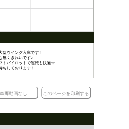
大型ウイング入庫です！
も無くきれいです♪
フトパイロットで運転も快適☆
待ちしております！
車両動画なし
このページを印刷する