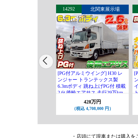
14292
北関東展示場
[PG付アルミウイング] H30 レ
[
ンジャー トランテックス製
6.3mボディ 跳ね上げPG付 積載
2.6t 後輪エアサス 走行29万km
ト
台
428万円
（税込 4,708,000 円）
・店頭にて現車または購入を