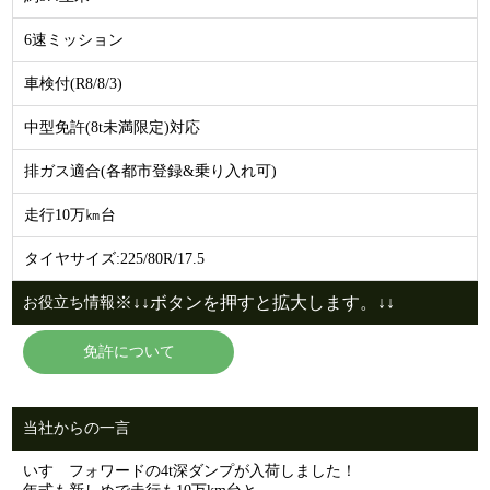
6速ミッション
車検付(R8/8/3)
中型免許(8t未満限定)対応
排ガス適合(各都市登録&乗り入れ可)
走行10万㎞台
タイヤサイズ:225/80R/17.5
※↓↓ボタンを押すと拡大します。↓↓
お役立ち情報
免許について
当社からの一言
いすゞフォワードの4t深ダンプが入荷しました！