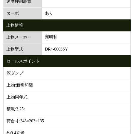
速度抑制装置
あり
ターボ
上物情報
新明和
上物メーカー
DR4-0003SY
上物型式
セールスポイント
深ダンプ
上物ː新明和製
上物同年式
積載:3.25t
荷台寸ː343×203×135
約9.4立米