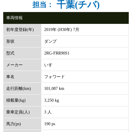
千葉(チバ)
担当：
車両情報
2019年 (H30年) 7月
初年度登録(年)
ダンプ
形状
2RG-FRR90S1
型式
いすゞ
メーカー
フォワード
車名
101,087 km
走行距離(km)
3,250 kg
積載量(kg)
3 人
乗車定員(人)
190 ps
馬力(ps)