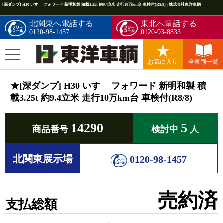
[深ダンプ] H30 いすゞ フォワード 新明和製 積載3.25t 約9.4立米 走行10万km台 車検付(R8/8) | 株式会社東洋車輌
北関東へ電話する
東北へ電話する
0120-98-1457
0120-93-8833
お気に入り
全車両一覧
★[深ダンプ] H30 いすゞ フォワード 新明和製 積
載3.25t 約9.4立米 走行10万km台 車検付(R8/8)
14290
5
商品番号
検討中
人
北関東展示場
0120-98-1457
売約済
支払総額