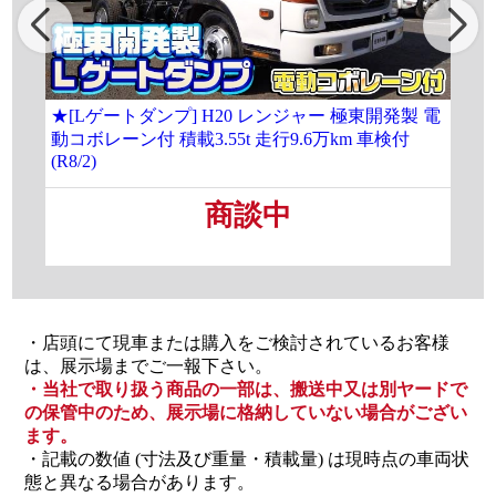
★[Lゲートダンプ] H20 レンジャー 極東開発製 電
[大
動コボレーン付 積載3.55t 走行9.6万km 車検付
載8
(R8/2)
商談中
・店頭にて現車または購入をご検討されているお客様
は、展示場までご一報下さい。
・当社で取り扱う商品の一部は、搬送中又は別ヤードで
の保管中のため、展示場に格納していない場合がござい
ます。
・記載の数値 (寸法及び重量・積載量) は現時点の車両状
態と異なる場合があります。