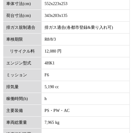
552x223x253
車体寸法(cm)
343x203x135
荷台寸法(cm)
排ガス適合(各都市登録&乗り入れ可)
排ガス規制適合
R8/8/3
車検期限
12,080 円
リサイクル料
4HK1
エンジン型式
(円)
F6
ミッション
5,190 cc
排気量
h
稼働時間(h)
PS・PW・AC
主要装備
7,965 kg
車両総重量