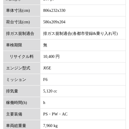
806x232x330
車体寸法(cm)
586x209x204
荷台寸法(cm)
排ガス規制適合(各都市登録&乗り入れ可)
排ガス規制適合
無
車検期限
10,400 円
リサイクル料
J05E
エンジン型式
(円)
F6
ミッション
5,120 cc
排気量
h
稼働時間(h)
PS・PW・AC
主要装備
7,960 kg
車両総重量