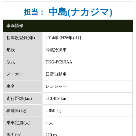
中島(ナカジマ)
担当：
車両情報
2014年 (H26年) 1月
初年度登録(年)
冷蔵冷凍車
形状
TKG-FC9JJAA
型式
日野自動車
メーカー
レンジャー
車名
510,489 km
走行距離(km)
2,850 kg
積載量(kg)
2 人
乗車定員(人)
210 ps
馬力(ps)