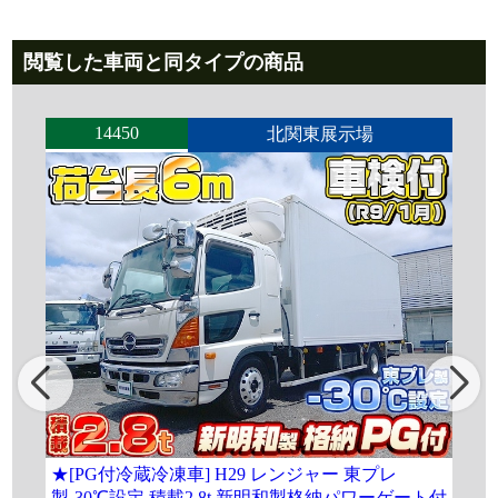
閲覧した車両と同タイプの商品
14450
北関東展示場
★[PG付冷蔵冷凍車] H29 レンジャー 東プレ
[冷
製-30℃設定 積載2.8t 新明和製格納パワーゲート付
エ