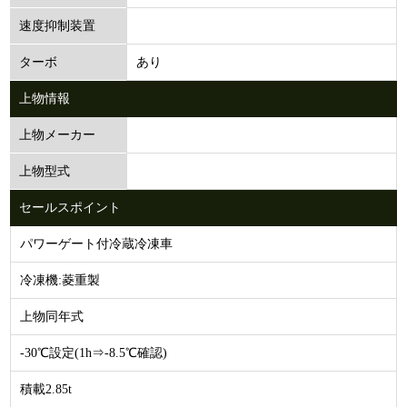
速度抑制装置
あり
ターボ
上物情報
上物メーカー
上物型式
セールスポイント
パワーゲート付冷蔵冷凍車
冷凍機:菱重製
上物同年式
-30℃設定(1h⇒‐8.5℃確認)
積載2.85t