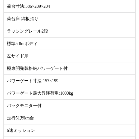
荷台寸法:586×209×204
荷台床:縞板張り
ラッシングレール2段
標準5.8mボディ
左サイド扉
極東開発製格納パワーゲート付
パワーゲート寸法:157×199
パワーゲート最大昇降荷重:1000kg
バックモニター付
走行51万km台
6速ミッション