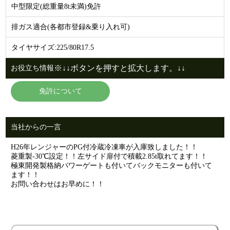
中型限定(総重量8t未満)免許
排ガス適合(各都市登録&乗り入れ可)
タイヤサイズ:225/80R17.5
※↓↓ボタンを押すと拡大します。↓↓
お役立ち情報
免許について
当社からの一言
H26年レンジャーのPG付冷蔵冷凍車が入庫致しました！！
菱重製-30℃設定！！左サイド扉付で積載2.85t取れてます！！
極東開発製格納パワーゲートも付いてバックモニターも付いて
ます！！
お問い合わせはお早めに！！