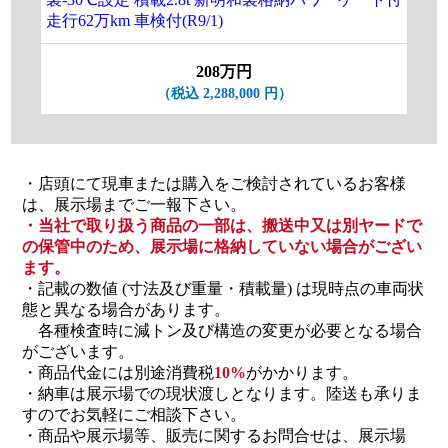
走行62万km 車検付(R9/1)
行8
208万円
（税込 2,288,000 円）
・店頭にて現車または購入をご検討されているお客様
は、展示場までご一報下さい。
・当社で取り扱う商品の一部は、搬送中又は別ヤードで
の保管中のため、展示場に格納していない場合がござい
ます。
・記載の数値 (寸法及び重量・積載量) は現時点の車両状
態と異なる場合があります。
各種検査時に減トン及び構造の変更が必要となる場合
がございます。
・商品代金には別途消費税
10%
がかかります。
・納車は展示場での現状渡しとなります。陸送も承りま
すのでお気軽にご相談下さい。
・商品や展示場等、販売に関するお問合せは、展示場