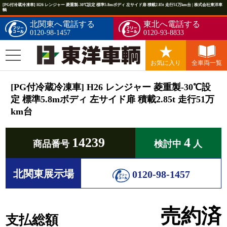
[PG付冷蔵冷凍車] H26 レンジャー 菱重製-30℃設定 標準5.8mボディ 左サイド扉 積載2.85t 走行51万km台 | 株式会社東洋車
輌
北関東へ電話する
東北へ電話する
0120-98-1457
0120-93-8833
お気に入り
全車両一覧
[PG付冷蔵冷凍車] H26 レンジャー 菱重製-30℃設
定 標準5.8mボディ 左サイド扉 積載2.85t 走行51万
km台
14239
4
商品番号
検討中
人
北関東展示場
0120-98-1457
売約済
支払総額