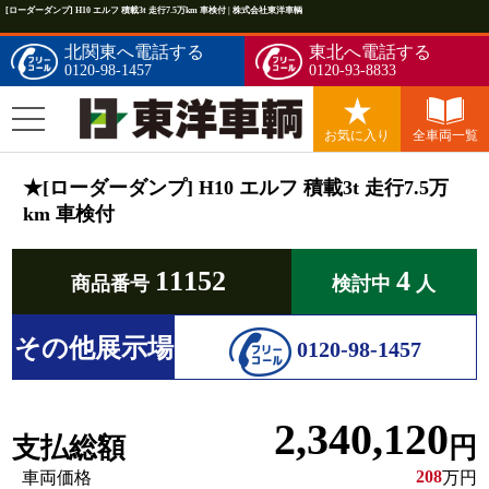
[ローダーダンプ] H10 エルフ 積載3t 走行7.5万km 車検付 | 株式会社東洋車輌
北関東へ電話する
東北へ電話する
0120-98-1457
0120-93-8833
お気に入り
全車両一覧
★[ローダーダンプ] H10 エルフ 積載3t 走行7.5万
km 車検付
11152
4
商品番号
検討中
人
その他展示場
0120-98-1457
2,340,120
支払総額
円
208
車両価格
万円