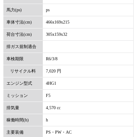
ps
馬力(ps)
466x169x215
車体寸法(cm)
305x159x32
荷台寸法(cm)
排ガス規制適合
R6/3/8
車検期限
7,020 円
リサイクル料
4HG1
エンジン型式
(円)
F5
ミッション
4,570 cc
排気量
h
稼働時間(h)
PS・PW・AC
主要装備