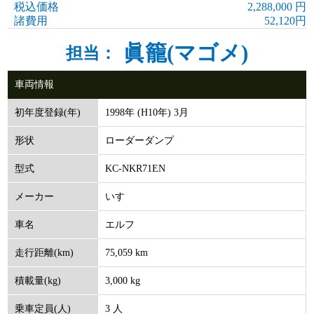
税込価格
2,288,000 円
諸費用
52,120円
眞籠(マゴメ)
担当：
車両情報
1998年 (H10年) 3月
初年度登録(年)
ローダーダンプ
形状
KC-NKR71EN
型式
いすゞ
メーカー
エルフ
車名
75,059 km
走行距離(km)
3,000 kg
積載量(kg)
3 人
乗車定員(人)