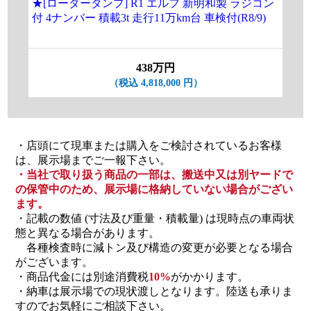
★[ローダーダンプ] R1 エルフ 新明和製 ラジコン
付 4ナンバー 積載3t 走行11万km台 車検付(R8/9)
438万円
（税込 4,818,000 円）
・店頭にて現車または購入をご検討されているお客様
は、展示場までご一報下さい。
・当社で取り扱う商品の一部は、搬送中又は別ヤードで
の保管中のため、展示場に格納していない場合がござい
ます。
・記載の数値 (寸法及び重量・積載量) は現時点の車両状
態と異なる場合があります。
各種検査時に減トン及び構造の変更が必要となる場合
がございます。
・商品代金には別途消費税
10%
がかかります。
・納車は展示場での現状渡しとなります。陸送も承りま
すのでお気軽にご相談下さい。