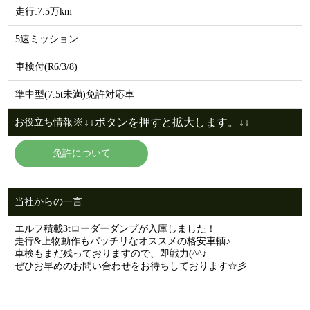
走行:7.5万km
5速ミッション
車検付(R6/3/8)
準中型(7.5t未満)免許対応車
※↓↓ボタンを押すと拡大します。↓↓
お役立ち情報
免許について
当社からの一言
エルフ積載3tローダーダンプが入庫しました！
走行&上物動作もバッチリなオススメの格安車輌♪
車検もまだ残っておりますので、即戦力(^^♪
ぜひお早めのお問い合わせをお待ちしております☆彡