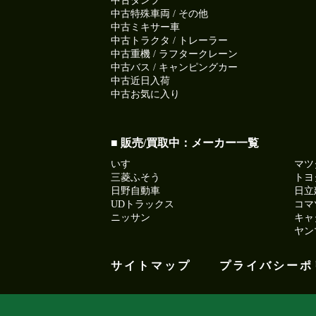
中古ダンプ
中古特殊車両 / その他
中古ミキサー車
中古トラクタ / トレーラー
中古重機 / ラフタークレーン
中古バス / キャンピングカー
中古近日入荷
中古お気に入り
■ 販売/買取中：メーカー一覧
いすゞ
マツ
三菱ふそう
トヨ
日野自動車
日立
UDトラックス
コマ
ニッサン
キャ
ヤン
サイトマップ
プライバシーポ