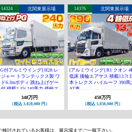
14324
14376
北関東展示場
北関東展示場
PG付アルミウイング] H28 レ
[アルミウイング] R1 クオン 
ンジャー トランテックス製 ワ
低床 後輪エアサス 積載13.7t 
イド6.3mボディ 跳ね上げゲー
本トレクス ハイルーフ 390馬
付 積載2.35t 240馬力 後輪エ
AT車
アサス ナンバー付
348万円
458万円
（税込 3,828,000 円）
（税込 5,038,000 円）
ご検討されているお客様は、展示場までご一報下さい。