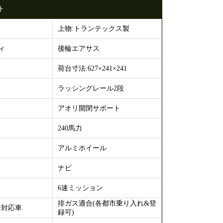
ト
上物:トランテックス製
ィ
後輪エアサス
荷台寸法:627×241×241
ラッシングレール2段
アオリ開閉サポート
240馬力
アルミホイール
ナビ
6速ミッション
排ガス適合(各都市乗り入れ&登
許対応車
録可)