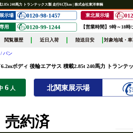
.85t 240馬力 トランテックス製 走行61万km | 株式会社東洋車輌
0120-98-1457
012
展示場
東北展示場
0120-99-1244
専用
【営業時間】9時～18時
閲覧履歴
近日入荷
陸送目安
対象地域・車
/ バン
6.2mボディ 後輪エアサス 積載2.85t 240馬力 トランテ
6
北関東展示場
中
人
売約済