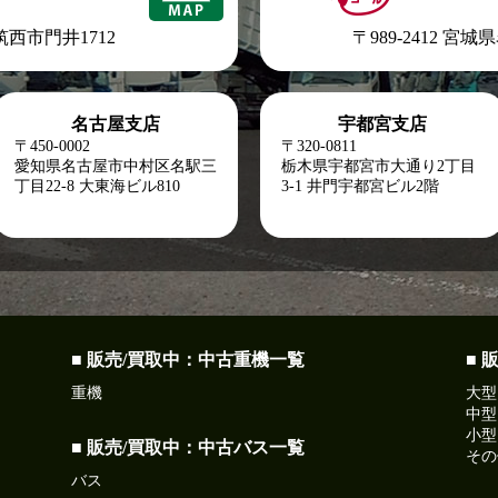
県筑西市門井1712
〒989-2412 宮
名古屋支店
宇都宮支店
〒450-0002
〒320-0811
愛知県名古屋市中村区名駅三
栃木県宇都宮市大通り2丁目
丁目22-8
大東海ビル810
3-1 井門宇都宮ビル2階
■ 販売/買取中：中古重機一覧
■ 
重機
大型
中型
小型
■ 販売/買取中：中古バス一覧
その
バス