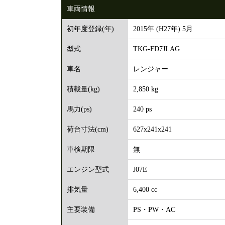
車両情報
2015年 (H27年) 5月
初年度登録(年)
TKG-FD7JLAG
型式
レンジャー
車名
2,850 kg
積載量(kg)
240 ps
馬力(ps)
627x241x241
荷台寸法(cm)
無
車検期限
J07E
エンジン型式
6,400 cc
排気量
PS・PW・AC
主要装備