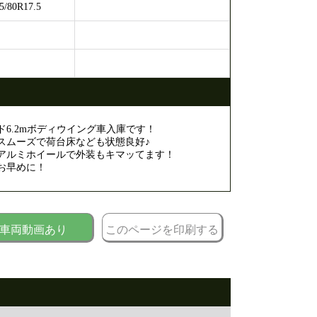
80R17.5
ド6.2mボディウイング車入庫です！
スムーズで荷台床なども状態良好♪
アルミホイールで外装もキマッてます！
お早めに！
車両動画あり
このページを印刷する