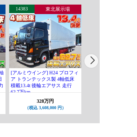
14383
14442
東北展示場
北関東
4軸
[アルミウイング] H24 プロフィ
[パネルウイング] H27
日
ア トランテックス製 4軸低床
グレート パブコ製 4軸
力
積載13.4t 後輪エアサス 走行
輪エアサス ハイルーフ
62.7万km
13.5t 走行89.2万km
328万円
238万円
（税込 3,608,000 円）
（税込 2,618,000 