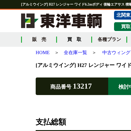
[アルミウイング] H27 レンジャー ワイド6.2mボディ 後輪エアサス 積載2
北関東
買取
販 売
買 取
各種プラン
HOME
＞
全在庫一覧
＞
中古ウィング 
[アルミウイング] H27 レンジャー ワイド
13217
商品番号
検討
支払総額