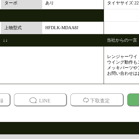
あり
タイヤサイズ:225/
ターボ
HFDLK-MDAA8J
上物型式
↓↓
当社からの一言
レンジャーワイ
ウイング動作も
メッキパーツや
お問い合わせは
録
LINE
下取査定