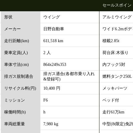
セールスポイン
ウイング
アルミウイング
形状
日野自動車
ワイド6.2mボデ
メーカー
611,518 km
積載2.85t
走行距離(km)
2 人
荷台床:木張り
乗車定員(人)
864x249x353
内フック5対
車体寸法(cm)
排ガス適合(各都市乗り入れ
燃料タンク250L
排ガス規制適合
&登録可)
10,400 円
メッキパーツ
リサイクル料(円)
F6
ベッド付
ミッション
h
走行61万km
稼働時間(h)
7,980 kg
中型(8t限定)免
車両総重量