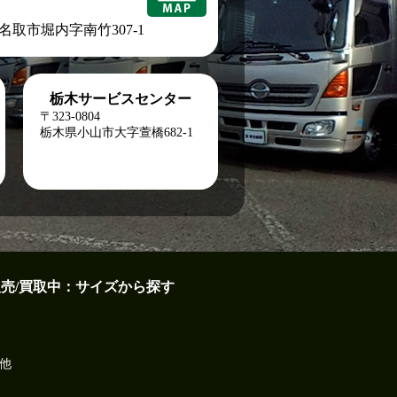
城県名取市堀内字南竹307-1
栃木サービスセンター
〒323-0804
栃木県小山市大字萱橋682-1
販売/買取中：サイズから探す
他