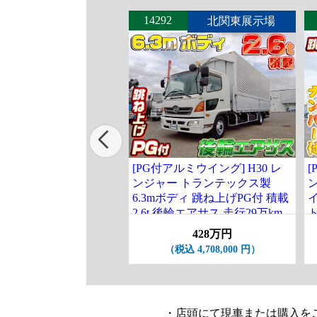
14292
北関東展示場
[PG付アルミウイング] H30 レ
[
ンジャー トランテックス製
6.3mボディ 跳ね上げPG付 積載
2.6t 後輪エアサス 走行29万km
ト
台
428万円
（税込 4,708,000 円）
・店頭にて現車または購入を