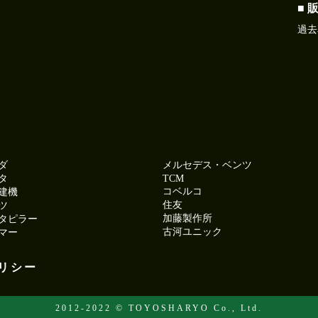
■ 
過去
ダ
メルセデス・ベンツ
タ
TCM
コベルコ
建機
住友
ツ
加藤製作所
タピラー
古河ユニック
マー
リシー
2012-2022 © TOYOSHARYO Co., Ltd.