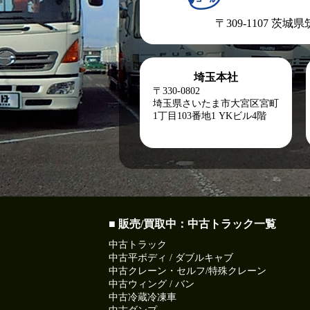
〒309-1107 茨城
埼玉本社
〒330-0802
埼玉県さいたま市大宮区宮町
1丁目103番地1
YKビル4階
■ 販売/買取中：中古トラック一覧
中古トラック
中古平ボディ / ダブルキャブ
中古クレーン・セルフ/特殊クレーン
中古ウィング / バン
中古冷蔵冷凍車