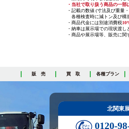
・当社で取り扱う商品の一部
・記載の数値 (寸法及び重量
各種検査時に減トン及び構造
・商品代金には別途消費税
10
・納車は展示場での現状渡し
・商品や展示場等、販売に関す
販 売
買 取
各種プラン
北関東
0120-98