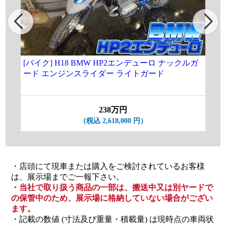
[バイク] H18 BMW HP2エンデューロ ナックルガ
★[
ード エンジンスライダー ライトガード
3.
19
238万円
（税込 2,618,000 円）
・店頭にて現車または購入をご検討されているお客様
は、展示場までご一報下さい。
・当社で取り扱う商品の一部は、搬送中又は別ヤードで
の保管中のため、展示場に格納していない場合がござい
ます。
・記載の数値 (寸法及び重量・積載量) は現時点の車両状