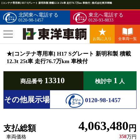
[コンテナ専用車] H17 Sグレート 新明和製 積載12.3t 25t車 走行76.7万km 車検付 | 株式会社東洋車輌
北関東へ電話する
東北へ電話する
0120-98-1457
0120-93-8833
お気に入り
全車両一覧
★[コンテナ専用車] H17 Sグレート 新明和製 積載
12.3t 25t車 走行76.7万km 車検付
13310
1
商品番号
検討中
人
その他展示場
0120-98-1457
4,063,480
支払総額
円
358
車両価格
万円