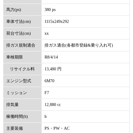
380 ps
馬力(ps)
1115x249x292
車体寸法(cm)
xx
荷台寸法(cm)
排ガス適合(各都市登録&乗り入れ可)
排ガス規制適合
R8/4/14
車検期限
13,480 円
リサイクル料
6M70
エンジン型式
(円)
F7
ミッション
12,880 cc
排気量
h
稼働時間(h)
PS・PW・AC
主要装備