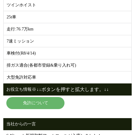
ツインホイスト
25t車
走行:76.7万km
7速ミッション
車検付(R8/4/14)
排ガス適合(各都市登録&乗り入れ可)
大型免許対応車
※↓↓ボタンを押すと拡大します。↓↓
お役立ち情報
免許について
当社からの一言