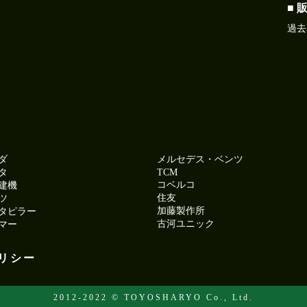
■ 
過去
ダ
メルセデス・ベンツ
タ
TCM
コベルコ
建機
住友
ツ
加藤製作所
タピラー
古河ユニック
マー
リシー
2012-2022 © TOYOSHARYO Co., Ltd.