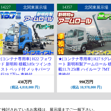
14227
14357
北関東展示場
北関東展示場
[コンテナ専用車] H22 フォワ
★[コンテナ専用車] H27 Sグ
ド 新明和 積載3.85t ツインホ
ート 新明和製アームロール 
イスト ベッド付 メッキパーツ
載11.7t 25t車 ハイルーフ 7MT
行19.7万㎞ 車検付
車検付
438万円
998万円
（税込 4,818,000 円）
（税込 10,978,000 円）
ご検討されているお客様は、展示場までご一報下さい。