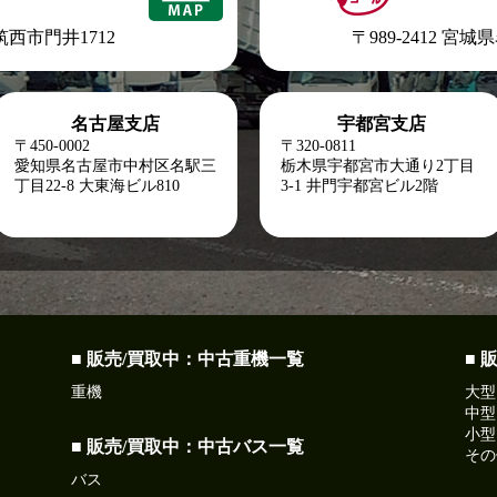
県筑西市門井1712
〒989-2412 宮
名古屋支店
宇都宮支店
〒450-0002
〒320-0811
愛知県名古屋市中村区名駅三
栃木県宇都宮市大通り2丁目
丁目22-8
大東海ビル810
3-1 井門宇都宮ビル2階
■ 販売/買取中：中古重機一覧
■ 
重機
大型
中型
小型
■ 販売/買取中：中古バス一覧
その
バス