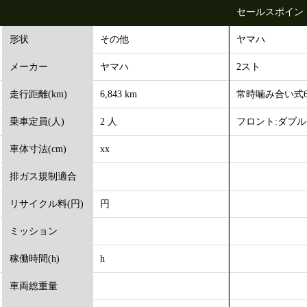
セールスポイン
その他
ヤマハ
形状
ヤマハ
2スト
メーカー
6,843 km
常時噛み合い式
走行距離(km)
2 人
フロント:ダブ
乗車定員(人)
xx
車体寸法(cm)
排ガス規制適合
円
リサイクル料(円)
ミッション
h
稼働時間(h)
車両総重量