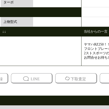
ターボ
上物型式
↓↓
当社からの一言
ヤマハRZ250！
フロントブレー
2ストスポーツ
お問合せお待ち
録
LINE
下取査定