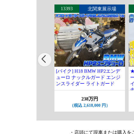
13393
北関東展示場
[バイク] H18 BMW HP2エンデ
★
ューロ ナックルガード エンジ
ー
ンスライダー ライトガード
走
238万円
（税込 2,618,000 円）
・店頭にて現車または購入を