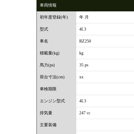
車両情報
年 月
初年度登録(年)
4L3
型式
RZ250
車名
kg
積載量(kg)
35 ps
馬力(ps)
xx
荷台寸法(cm)
車検期限
4L3
エンジン型式
247 cc
排気量
主要装備