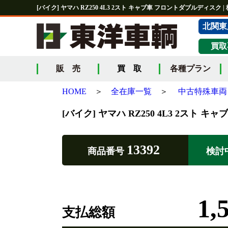
[バイク] ヤマハ RZ250 4L3 2スト キャブ車 フロントダブルディスク
北関東
買取
販 売
買 取
各種プラン
HOME
＞
全在庫一覧
＞
中古特殊車両 
[バイク] ヤマハ RZ250 4L3 2スト
13392
商品番号
検討
1,
支払総額