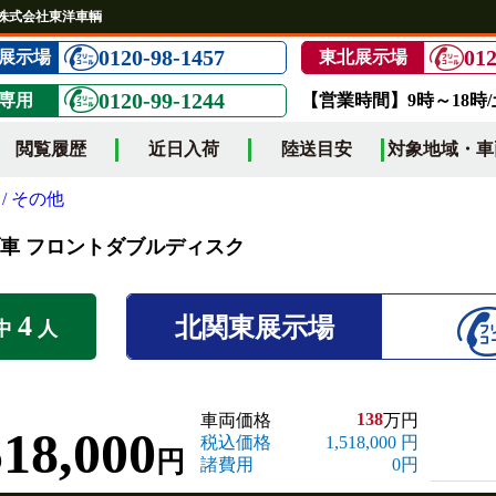
 | 株式会社東洋車輌
0120-98-1457
012
展示場
東北展示場
0120-99-1244
専用
【営業時間】9時～18時
閲覧履歴
近日入荷
陸送目安
対象地域・車
/ その他
 キャブ車 フロントダブルディスク
4
北関東展示場
中
人
138
車両価格
万円
518,000
税込価格
1,518,000 円
円
諸費用
0円