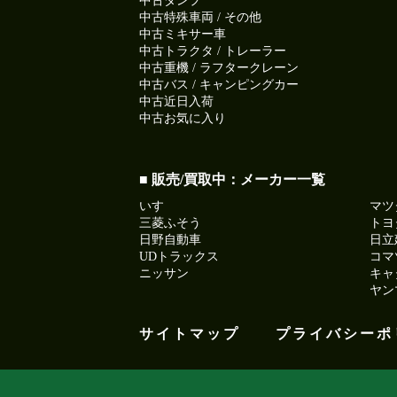
中古ダンプ
中古特殊車両 / その他
中古ミキサー車
中古トラクタ / トレーラー
中古重機 / ラフタークレーン
中古バス / キャンピングカー
中古近日入荷
中古お気に入り
■ 販売/買取中：メーカー一覧
いすゞ
マツ
三菱ふそう
トヨ
日野自動車
日立
UDトラックス
コマ
ニッサン
キャ
ヤン
サイトマップ
プライバシーポ