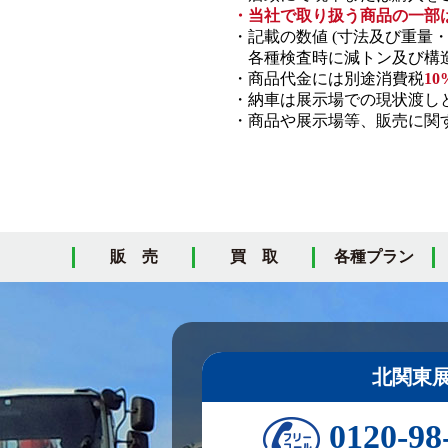
・当社で取り扱う商品の一部
・記載の数値 (寸法及び重量
各種検査時に減トン及び構造
・商品代金には別途消費税
10
・納車は展示場での現状渡し
・商品や展示場等、販売に関す
販 売
買 取
各種プラン
北関東
0120-98