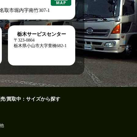
城県名取市堀内字南竹307-1
栃木サービスセンター
〒323-0804
栃木県小山市大字萱橋682-1
販売/買取中：サイズから探す
他