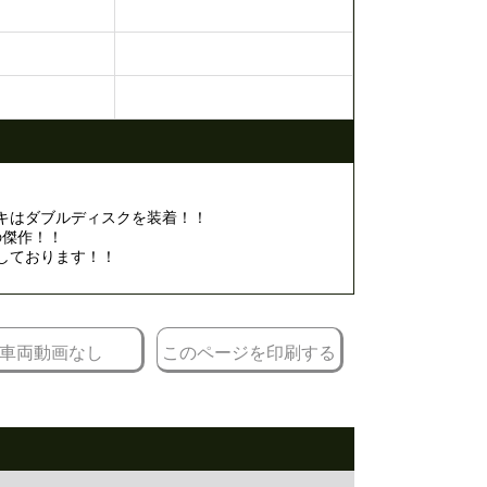
！
キはダブルディスクを装着！！
の傑作！！
しております！！
車両動画なし
このページを印刷する