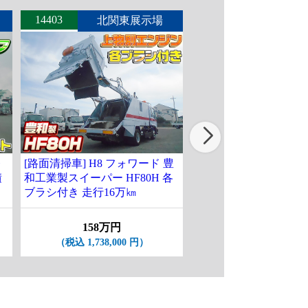
14403
14464
北関東展示場
北関東
レ
[路面清掃車] H8 フォワード 豊
[コンテナ専用車] R1 
積
和工業製スイーパー HF80H 各
ド 新明和製アームロー
ブラシ付き 走行16万㎞
ンホイスト 積載3.75t 
km台
158万円
498万円
（税込 1,738,000 円）
（税込 5,478,000 