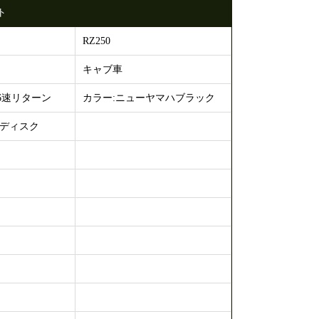
ト
RZ250
キャブ車
6速リターン
カラー:ニューヤマハブラック
ルディスク