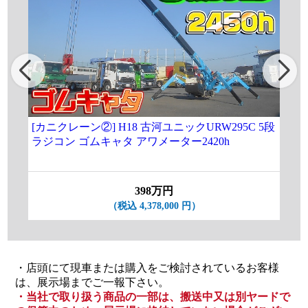
[カニクレーン②] H18 古河ユニックURW295C 5段
[カ
ラジコン ゴムキャタ アワメーター2420h
ラジ
398万円
（税込 4,378,000 円）
・店頭にて現車または購入をご検討されているお客様
は、展示場までご一報下さい。
・当社で取り扱う商品の一部は、搬送中又は別ヤードで