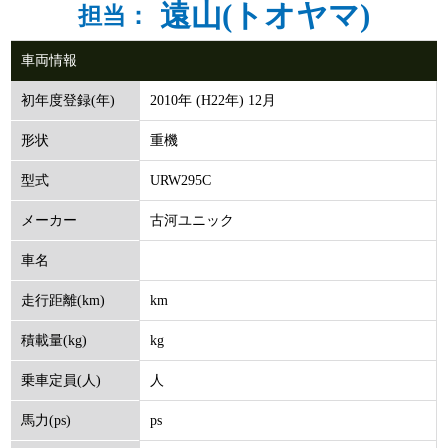
遠山(トオヤマ)
担当：
車両情報
2010年 (H22年) 12月
初年度登録(年)
重機
形状
URW295C
型式
古河ユニック
メーカー
車名
km
走行距離(km)
kg
積載量(kg)
人
乗車定員(人)
ps
馬力(ps)