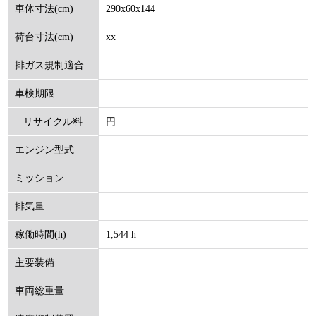
290x60x144
車体寸法(cm)
xx
荷台寸法(cm)
排ガス規制適合
車検期限
円
リサイクル料
エンジン型式
(円)
ミッション
排気量
1,544 h
稼働時間(h)
主要装備
車両総重量