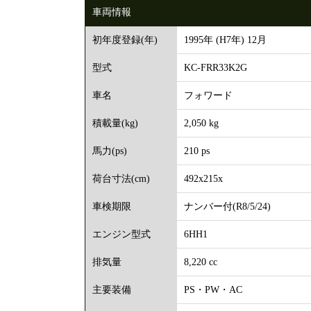
車両情報
1995年 (H7年) 12月
初年度登録(年)
KC-FRR33K2G
型式
フォワード
車名
2,050 kg
積載量(kg)
210 ps
馬力(ps)
492x215x
荷台寸法(cm)
ナンバー付(R8/5/24)
車検期限
6HH1
エンジン型式
8,220 cc
排気量
PS・PW・AC
主要装備