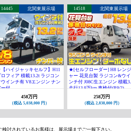
14445
14518
北関東展示場
北関東展示場
★【ハイジャッキセルフ】H11
★[セルフローダー] H8 レン
ロフィア 積載13.2t ラジコン
ャー 花見台製 ラジコン&ウイ
付ウインチ有 V8エンジン ナン
ンチ付 J08C生エンジン 積載3.
バー付
走行13.9万km 車検付(R9/2)
458万円
258万円
（税込 5,038,000 円）
（税込 2,838,000 円）
ご検討されているお客様は、展示場までご一報下さい。