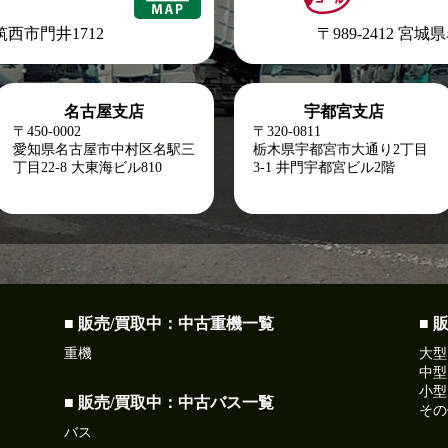
県筑西市門井1712
〒989-2412 宮
名古屋支店
宇都宮支店
〒450-0002
〒320-0811
愛知県名古屋市中村区名駅三
栃木県宇都宮市大通り2丁目
丁目22-8
大東海ビル810
3-1 井門宇都宮ビル2階
■ 販売/買取中：中古重機一覧
■ 
重機
大型
中型
小型
■ 販売/買取中：中古バス一覧
その
バス