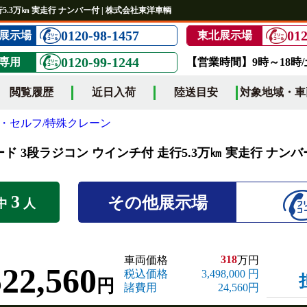
5.3万㎞ 実走行 ナンバー付 | 株式会社東洋車輌
0120-98-1457
012
展示場
東北展示場
0120-99-1244
専用
【営業時間】9時～18時
閲覧履歴
近日入荷
陸送目安
対象地域・車
・セルフ/特殊クレーン
ード 3段ラジコン ウインチ付 走行5.3万㎞ 実走行 ナン
3
その他展示場
中
人
318
車両価格
万円
522,560
税込価格
3,498,000 円
円
諸費用
24,560円