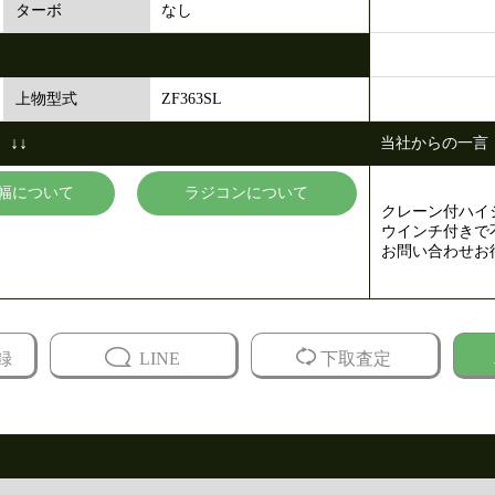
なし
ターボ
ZF363SL
上物型式
↓↓
当社からの一言
幅について
ラジコンについて
クレーン付ハイ
ウインチ付きで
お問い合わせお
録
LINE
下取査定