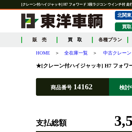
[クレーン付ハイジャッキ] H7 フォワード 3段ラジコン ウインチ付 走行
北関東
買取
販 売
買 取
各種プラン
HOME
＞
全在庫一覧
＞
中古クレーン
★[クレーン付ハイジャッキ] H7 フォワ
14162
商品番号
検討
3,
支払総額