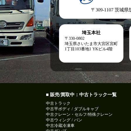
〒309-1107 茨城
埼玉本社
〒330-0802
埼玉県さいたま市大宮区宮町
1丁目103番地1
YKビル4階
■ 販売/買取中：中古トラック一覧
中古トラック
中古平ボディ / ダブルキャブ
中古クレーン・セルフ/特殊クレーン
中古ウィング / バン
中古冷蔵冷凍車