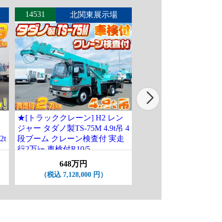
14531
14548
北関東展示場
東北展
ジ
★[トラッククレーン] H2 レン
[クレーン付ハイジャ
ジャー タダノ製TS-75M 4.9t吊 4
フ] H10 エルフ タダノ
2t
段ブーム クレーン検査付 実走
コン ワイドロング 積載
行2万㎞ 車検付R10/5
17.1万㎞ 大特価♪
648万円
208万円
（税込 7,128,000 円）
（税込 2,288,000 