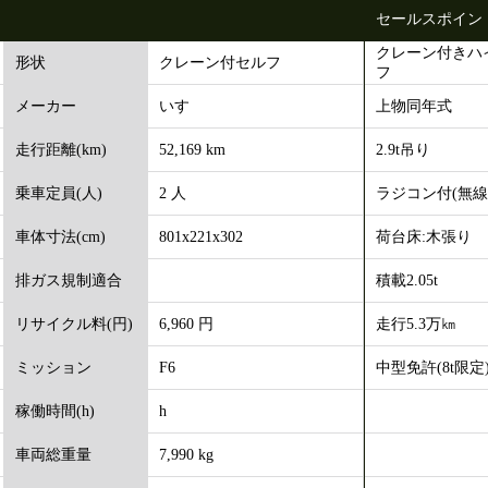
セールスポイン
クレーン付きハ
クレーン付セルフ
形状
フ
いすゞ
上物同年式
メーカー
52,169 km
2.9t吊り
走行距離(km)
2 人
ラジコン付(無線
乗車定員(人)
801x221x302
荷台床:木張り
車体寸法(cm)
積載2.05t
排ガス規制適合
6,960 円
走行5.3万㎞
リサイクル料(円)
F6
中型免許(8t限定
ミッション
h
稼働時間(h)
7,990 kg
車両総重量