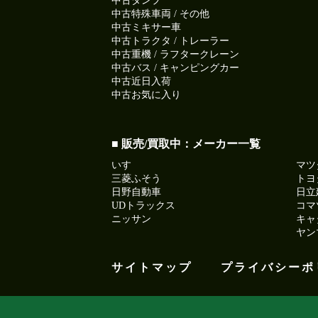
中古ダンプ
中古特殊車両 / その他
中古ミキサー車
中古トラクタ / トレーラー
中古重機 / ラフタークレーン
中古バス / キャンピングカー
中古近日入荷
中古お気に入り
■ 販売/買取中：メーカー一覧
いすゞ
マツ
三菱ふそう
トヨ
日野自動車
日立
UDトラックス
コマ
ニッサン
キャ
ヤン
サイトマップ
プライバシーポ