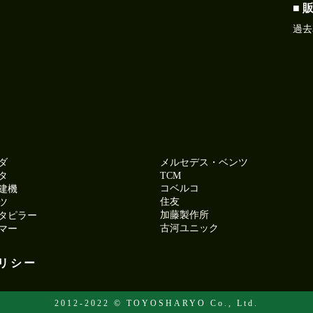
■ 
過去
ダ
メルセデス・ベンツ
タ
TCM
コベルコ
建機
住友
ツ
加藤製作所
タピラー
古河ユニック
マー
リシー
2012-2022 © TOYOSHARYO Co., Ltd.