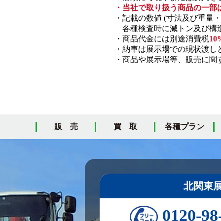
・当社で取り扱う商品の一部
・記載の数値 (寸法及び重量
各種検査時に減トン及び構造
・商品代金には別途消費税
10
・納車は展示場での現状渡し
・商品や展示場等、販売に関す
販 売
買 取
各種プラン
北関東
0120-98