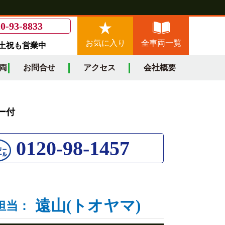
0-93-8833
お気に入り
全車両一覧
/土祝も営業中
両
お問合せ
アクセス
会社概要
バー付
0120-98-1457
遠山(トオヤマ)
担当：