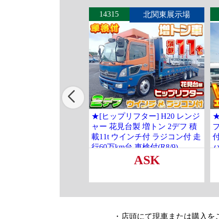
14315
北関東展示場
★[ヒップリフター] H20 レンジ
ャー 花見台製 増トン 2デフ 積
プ
載11t ウインチ付 ラジコン付 走
行60万km台 車検付(R8/9)
ASK
・店頭にて現車または購入を