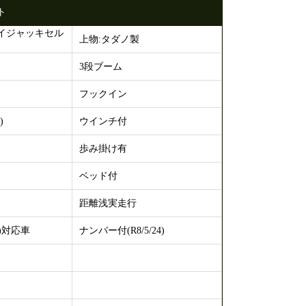
ト
イジャッキセル
上物:タダノ製
3段ブーム
フックイン
)
ウインチ付
歩み掛け有
ベッド付
距離浅実走行
)対応車
ナンバー付(R8/5/24)