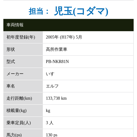
児玉(コダマ)
担当：
車両情報
2005年 (H17年) 5月
初年度登録(年)
高所作業車
形状
PB-NKR81N
型式
いすゞ
メーカー
エルフ
車名
133,738 km
走行距離(km)
kg
積載量(kg)
3 人
乗車定員(人)
130 ps
馬力(ps)