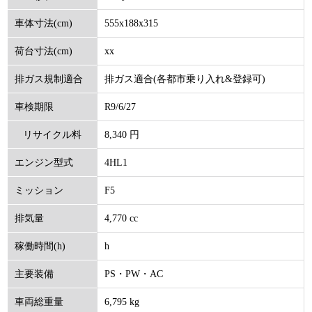
555x188x315
車体寸法(cm)
xx
荷台寸法(cm)
排ガス適合(各都市乗り入れ&登録可)
排ガス規制適合
R9/6/27
車検期限
8,340 円
リサイクル料
4HL1
エンジン型式
(円)
F5
ミッション
4,770 cc
排気量
h
稼働時間(h)
PS・PW・AC
主要装備
6,795 kg
車両総重量