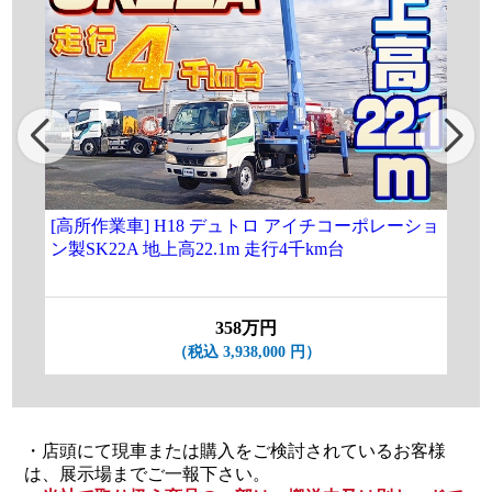
[高所作業車] H18 デュトロ アイチコーポレーショ
[高
ン製SK22A 地上高22.1m 走行4千km台
別エ
358万円
（税込 3,938,000 円）
・店頭にて現車または購入をご検討されているお客様
は、展示場までご一報下さい。