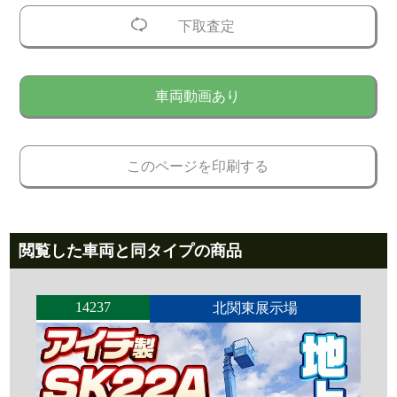
下取査定
車両動画あり
このページを印刷する
閲覧した車両と同タイプの商品
14237
北関東展示場