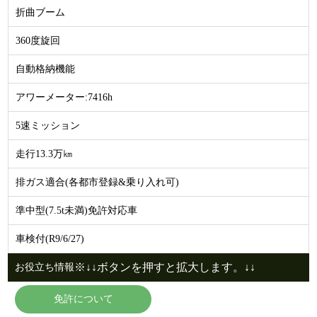
折曲ブーム
360度旋回
自動格納機能
アワーメーター:7416h
5速ミッション
走行13.3万㎞
排ガス適合(各都市登録&乗り入れ可)
準中型(7.5t未満)免許対応車
車検付(R9/6/27)
※↓↓ボタンを押すと拡大します。↓↓
お役立ち情報
免許について