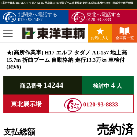
[高所作業車] H17 エルフ タダノ AT-157 地上高15.7m 折曲ブーム 自動格納 走行13.3万㎞ 車検付(R9/6) | 株式会社東洋車輌
北関東へ電話する
東北へ電話する
0120-98-1457
0120-93-8833
お気に入り
全車両一覧
★[高所作業車] H17 エルフ タダノ AT-157 地上高
15.7m 折曲ブーム 自動格納 走行13.3万㎞ 車検付
(R9/6)
14244
4
商品番号
検討中
人
東北展示場
0120-93-8833
売約済
支払総額