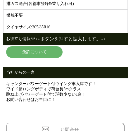
排ガス適合(各都市登録&乗り入れ可)
燃焼不要
タイヤサイズ:205/85R16
※↓↓ボタンを押すと拡大します。↓↓
お役立ち情報
免許について
当社からの一言
キャンターパワーゲート付ウイング車入庫です！
ワイド超ロングボディで荷台長5mクラス！
跳ね上げパワーゲート付で球数少ない1台！
お問い合わせはお早目に！
お問合せ