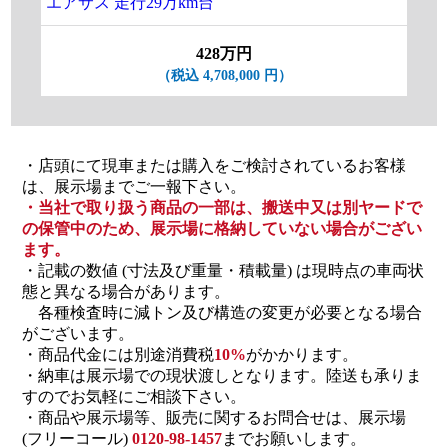
エアサス 走行29万km台
載2
428万円
（税込 4,708,000 円）
・店頭にて現車または購入をご検討されているお客様
は、展示場までご一報下さい。
・当社で取り扱う商品の一部は、搬送中又は別ヤードで
の保管中のため、展示場に格納していない場合がござい
ます。
・記載の数値 (寸法及び重量・積載量) は現時点の車両状
態と異なる場合があります。
各種検査時に減トン及び構造の変更が必要となる場合
がございます。
・商品代金には別途消費税
10%
がかかります。
・納車は展示場での現状渡しとなります。陸送も承りま
すのでお気軽にご相談下さい。
・商品や展示場等、販売に関するお問合せは、展示場
(フリーコール)
0120-98-1457
までお願いします。