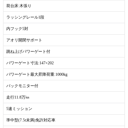
荷台床:木張り
ラッシングレール1段
内フック5対
アオリ開閉サポート
跳ね上げパワーゲート付
パワーゲート寸法:147×202
パワーゲート最大昇降荷重:1000kg
バックモニター付
走行11.8万㎞
5速ミッション
準中型(7.5t未満)免許対応車