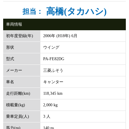
高橋(タカハシ)
担当：
車両情報
2006年 (H18年) 6月
初年度登録(年)
ウイング
形状
PA-FE82DG
型式
三菱ふそう
メーカー
キャンター
車名
118,345 km
走行距離(km)
2,000 kg
積載量(kg)
3 人
乗車定員(人)
140 ps
馬力(ps)