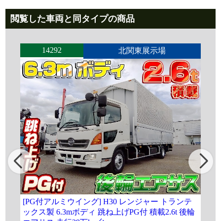
閲覧した車両と同タイプの商品
14292
北関東展示場
[PG付アルミウイング] H30 レンジャー トランテ
[P
ックス製 6.3mボディ 跳ね上げPG付 積載2.6t 後輪
ッ