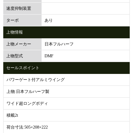
速度抑制装置
あり
ターボ
上物情報
日本フルハーフ
上物メーカー
DMF
上物型式
セールスポイント
パワーゲート付アルミウイング
上物:日本フルハーフ製
ワイド超ロングボディ
積載2t
荷台寸法:505×208×222