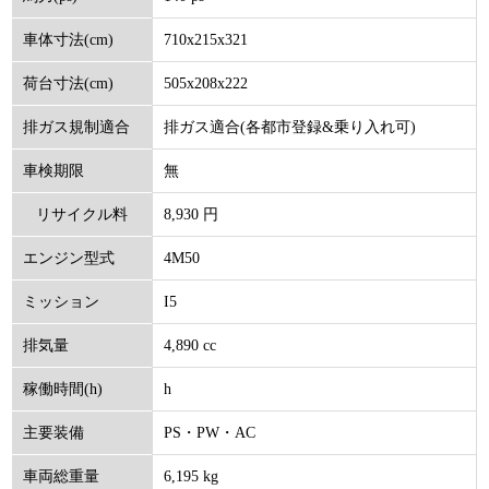
710x215x321
車体寸法(cm)
505x208x222
荷台寸法(cm)
排ガス適合(各都市登録&乗り入れ可)
排ガス規制適合
無
車検期限
8,930 円
リサイクル料
4M50
エンジン型式
(円)
I5
ミッション
4,890 cc
排気量
h
稼働時間(h)
PS・PW・AC
主要装備
6,195 kg
車両総重量