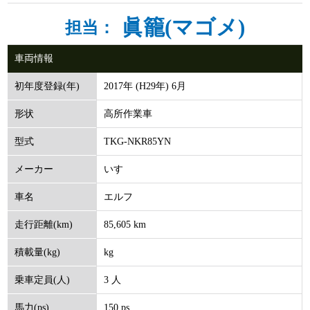
眞籠(マゴメ)
担当：
車両情報
2017年 (H29年) 6月
初年度登録(年)
高所作業車
形状
TKG-NKR85YN
型式
いすゞ
メーカー
エルフ
車名
85,605 km
走行距離(km)
kg
積載量(kg)
3 人
乗車定員(人)
150 ps
馬力(ps)