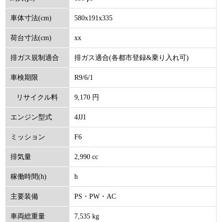
580x191x335
車体寸法(cm)
xx
荷台寸法(cm)
排ガス適合(各都市登録&乗り入れ可)
排ガス規制適合
R9/6/1
車検期限
9,170 円
リサイクル料
4JJ1
エンジン型式
(円)
F6
ミッション
2,990 cc
排気量
h
稼働時間(h)
PS・PW・AC
主要装備
7,535 kg
車両総重量