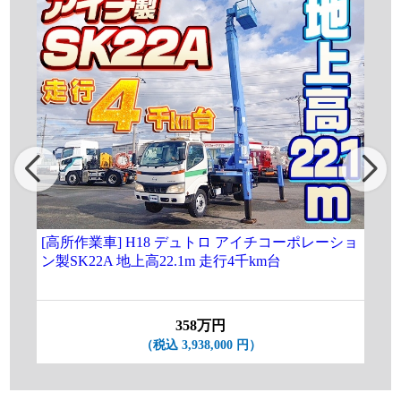
[高所作業車] H18 デュトロ アイチコーポレーショ
[高
ン製SK22A 地上高22.1m 走行4千km台
別エ
358万円
（税込 3,938,000 円）