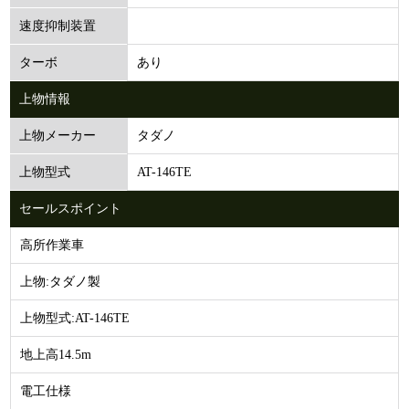
速度抑制装置
あり
ターボ
上物情報
タダノ
上物メーカー
AT-146TE
上物型式
セールスポイント
高所作業車
上物:タダノ製
上物型式:AT-146TE
地上高14.5m
電工仕様