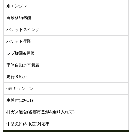
別エンジン
自動格納機能
バケットスイング
バケット昇降
ジブ旋回&起伏
車体自動水平装置
走行:8.5万km
6速ミッション
車検付(R9/6/1)
排ガス適合(各都市登録&乗り入れ可)
中型免許(8t限定)対応車