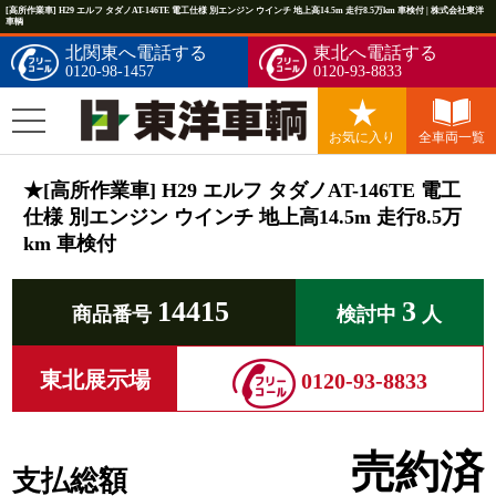
[高所作業車] H29 エルフ タダノAT-146TE 電工仕様 別エンジン ウインチ 地上高14.5m 走行8.5万km 車検付 | 株式会社東洋
車輌
北関東へ電話する
東北へ電話する
0120-98-1457
0120-93-8833
お気に入り
全車両一覧
★[高所作業車] H29 エルフ タダノAT-146TE 電工
仕様 別エンジン ウインチ 地上高14.5m 走行8.5万
km 車検付
14415
3
商品番号
検討中
人
東北展示場
0120-93-8833
売約済
支払総額