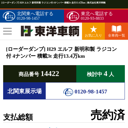
[ローダーダンプ] H29 エルフ 新明和製 ラジコン付 4ナンバー 積載3t 走行13.4万km | 株式会社東洋車輌
北関東へ電話する
東北へ電話する
0120-98-1457
0120-93-8833
お気に入り
全車両一覧
[ローダーダンプ] H29 エルフ 新明和製 ラジコン
付 4ナンバー 積載3t 走行13.4万km
14422
4
商品番号
検討中
人
北関東展示場
0120-98-1457
売約済
支払総額