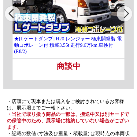
★[Lゲートダンプ] H20 レンジャー 極東開発製 電
[大
動コボレーン付 積載3.55t 走行9.6万km 車検付
載8
(R8/2)
商談中
・店頭にて現車または購入をご検討されているお客様
は、展示場までご一報下さい。
・当社で取り扱う商品の一部は、搬送中又は別ヤードで
の保管中のため、展示場に格納していない場合がござい
ます。
・記載の数値 (寸法及び重量・積載量) は現時点の車両状