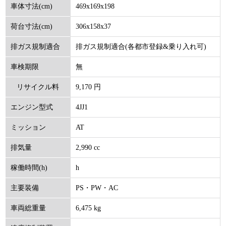
469x169x198
車体寸法(cm)
306x158x37
荷台寸法(cm)
排ガス規制適合(各都市登録&乗り入れ可)
排ガス規制適合
無
車検期限
9,170 円
リサイクル料
4JJ1
エンジン型式
(円)
AT
ミッション
2,990 cc
排気量
h
稼働時間(h)
PS・PW・AC
主要装備
6,475 kg
車両総重量