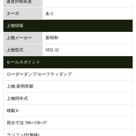
速度抑制装置
あり
ターボ
上物情報
新明和
上物メーカー
SD2-32
上物型式
セールスポイント
ローダーダンプ/セーフティダンプ
上物:新明和製
上物同年式
積載3t
荷台寸法:306×158×37
ラジコン付(無線)