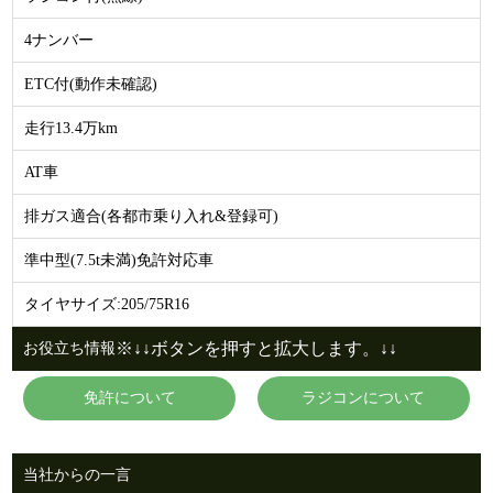
4ナンバー
ETC付(動作未確認)
走行13.4万km
AT車
排ガス適合(各都市乗り入れ&登録可)
準中型(7.5t未満)免許対応車
タイヤサイズ:205/75R16
※↓↓ボタンを押すと拡大します。↓↓
お役立ち情報
免許について
ラジコンについて
当社からの一言