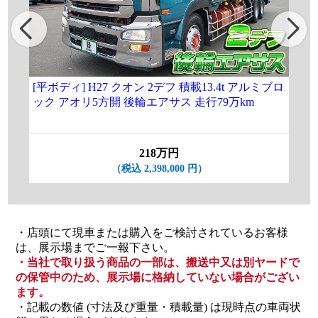
[平ボディ] H27 クオン 2デフ 積載13.4t アルミブロ
[
ック アオリ5方開 後輪エアサス 走行79万km
増ト
付 
218万円
（税込 2,398,000 円）
・店頭にて現車または購入をご検討されているお客様
は、展示場までご一報下さい。
・当社で取り扱う商品の一部は、搬送中又は別ヤードで
の保管中のため、展示場に格納していない場合がござい
ます。
・記載の数値 (寸法及び重量・積載量) は現時点の車両状