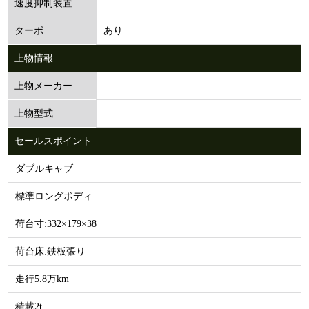
速度抑制装置
あり
ターボ
上物情報
上物メーカー
上物型式
セールスポイント
ダブルキャブ
標準ロングボディ
荷台寸ː332×179×38
荷台床ː鉄板張り
走行5.8万km
積載2t