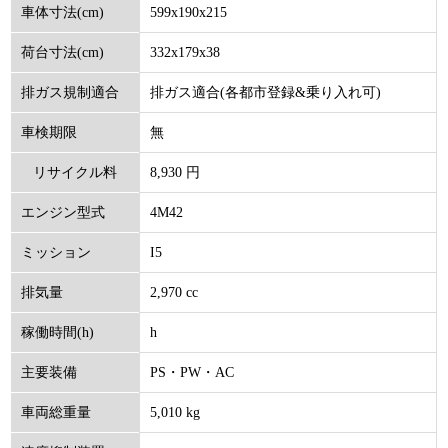
599x190x215
車体寸法(cm)
332x179x38
荷台寸法(cm)
排ガス適合(各都市登録&乗り入れ可)
排ガス規制適合
無
車検期限
8,930 円
リサイクル料
4M42
エンジン型式
(円)
I5
ミッション
2,970 cc
排気量
h
稼働時間(h)
PS・PW・AC
主要装備
5,010 kg
車両総重量