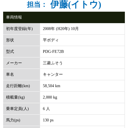
伊藤(イトウ)
担当：
車両情報
2008年 (H20年) 10月
初年度登録(年)
平ボディ
形状
PDG‐FE72B
型式
三菱ふそう
メーカー
キャンター
車名
58,504 km
走行距離(km)
2,000 kg
積載量(kg)
6 人
乗車定員(人)
130 ps
馬力(ps)