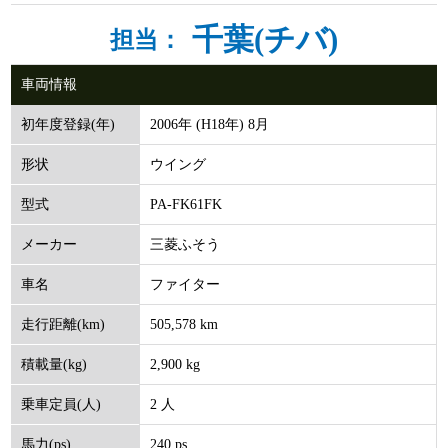
千葉(チバ)
担当：
車両情報
2006年 (H18年) 8月
初年度登録(年)
ウイング
形状
PA-FK61FK
型式
三菱ふそう
メーカー
ファイター
車名
505,578 km
走行距離(km)
2,900 kg
積載量(kg)
2 人
乗車定員(人)
240 ps
馬力(ps)