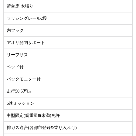
荷台床:木張り
ラッシングレール2段
内フック
アオリ開閉サポート
リーフサス
ベッド付
バックモニター付
走行50.5万㎞
6速ミッション
中型限定(総重量8t未満)免許
排ガス適合(各都市登録&乗り入れ可)