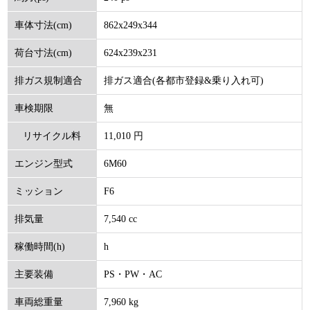
862x249x344
車体寸法(cm)
624x239x231
荷台寸法(cm)
排ガス適合(各都市登録&乗り入れ可)
排ガス規制適合
無
車検期限
11,010 円
リサイクル料
6M60
エンジン型式
(円)
F6
ミッション
7,540 cc
排気量
h
稼働時間(h)
PS・PW・AC
主要装備
7,960 kg
車両総重量