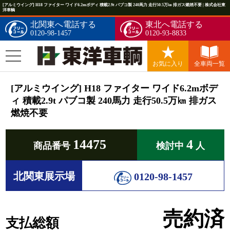
[アルミウイング] H18 ファイター ワイド6.2mボディ 積載2.9t パブコ製 240馬力 走行50.5万㎞ 排ガス燃焼不要 | 株式会社東
洋車輌
北関東へ電話する
東北へ電話する
0120-98-1457
0120-93-8833
お気に入り
全車両一覧
[アルミウイング] H18 ファイター ワイド6.2mボデ
ィ 積載2.9t パブコ製 240馬力 走行50.5万㎞ 排ガス
燃焼不要
14475
4
商品番号
検討中
人
北関東展示場
0120-98-1457
売約済
支払総額