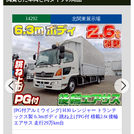
14292
北関東展示場
[PG付アルミウイング] H30 レンジャー トランテ
[P
ックス製 6.3mボディ 跳ね上げPG付 積載2.6t 後輪
ッ
エアサス 走行29万km台
載2