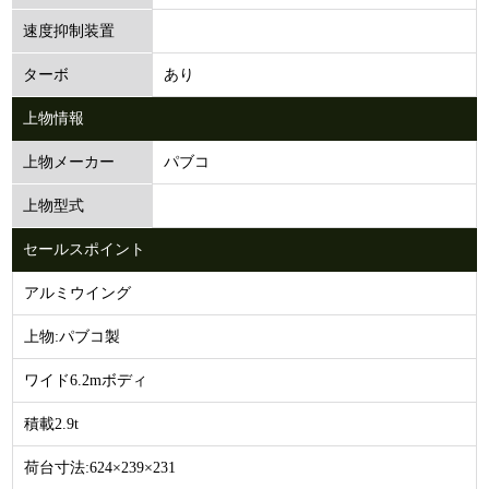
速度抑制装置
あり
ターボ
上物情報
パブコ
上物メーカー
上物型式
セールスポイント
アルミウイング
上物:パブコ製
ワイド6.2mボディ
積載2.9t
荷台寸法:624×239×231