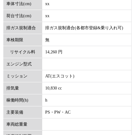
xx
車体寸法(cm)
xx
荷台寸法(cm)
排ガス規制適合(各都市登録&乗り入れ可)
排ガス規制適合
無
車検期限
14,260 円
リサイクル料
エンジン型式
(円)
AT(エスコット)
ミッション
10,830 cc
排気量
h
稼働時間(h)
PS・PW・AC
主要装備
車両総重量