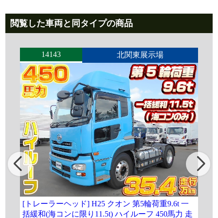
閲覧した車両と同タイプの商品
14143
北関東展示場
[トレーラーヘッド] H25 クオン 第5輪荷重9.6t 一
[
括緩和(海コンに限り11.5t) ハイルーフ 450馬力 走
第5