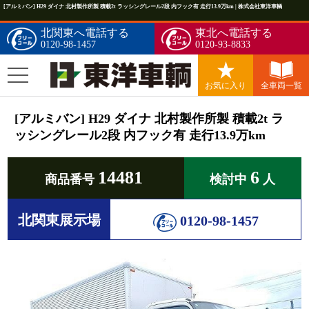
[アルミバン] H29 ダイナ 北村製作所製 積載2t ラッシングレール2段 内フック有 走行13.9万km | 株式会社東洋車輌
北関東へ電話する
東北へ電話する
0120-98-1457
0120-93-8833
お気に入り
全車両一覧
[アルミバン] H29 ダイナ 北村製作所製 積載2t ラ
ッシングレール2段 内フック有 走行13.9万km
14481
6
商品番号
検討中
人
北関東展示場
0120-98-1457