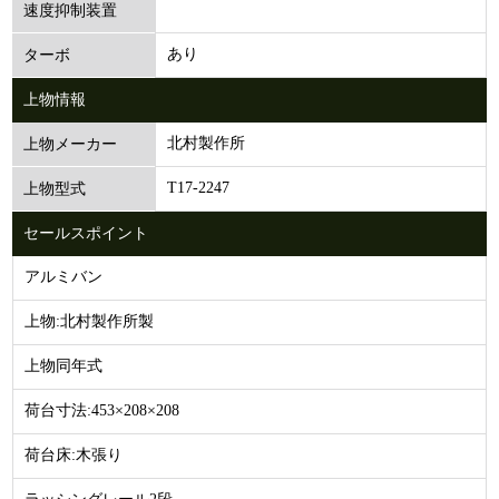
速度抑制装置
あり
ターボ
上物情報
北村製作所
上物メーカー
T17-2247
上物型式
セールスポイント
アルミバン
上物:北村製作所製
上物同年式
荷台寸法:453×208×208
荷台床:木張り