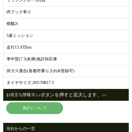
ラッシングレール2段
内フック有り
積載2t
5速ミッション
走行13.9万km
準中型(7.5t未満)免許対応車
排ガス適合(各都市乗り入れ&登録可)
タイヤサイズ:205/70R17.5
※↓↓ボタンを押すと拡大します。↓↓
お役立ち情報
免許について
当社からの一言