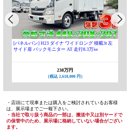
[パネルバン] H23 ダイナ ワイドロング 積載3t 左
★[
サイド扉 バックモニター AT 走行8.3万㎞
ロン
238万円
（税込 2,618,000 円）
・店頭にて現車または購入をご検討されているお客様
は、展示場までご一報下さい。
・当社で取り扱う商品の一部は、搬送中又は別ヤードで
の保管中のため、展示場に格納していない場合がござい
ます。