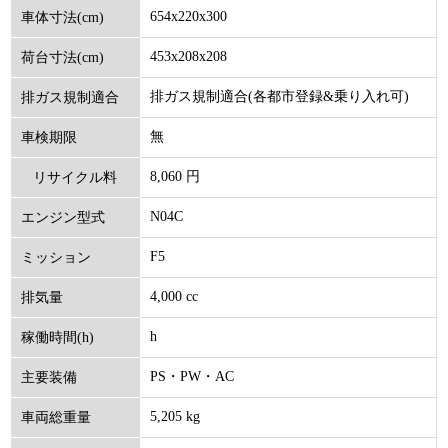
654x220x300
車体寸法(cm)
453x208x208
荷台寸法(cm)
排ガス規制適合(各都市登録&乗り入れ可)
排ガス規制適合
無
車検期限
8,060 円
リサイクル料
N04C
エンジン型式
(円)
F5
ミッション
4,000 cc
排気量
h
稼働時間(h)
PS・PW・AC
主要装備
5,205 kg
車両総重量