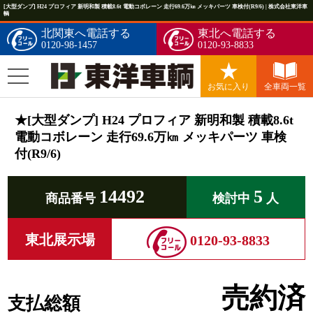
[大型ダンプ] H24 プロフィア 新明和製 積載8.6t 電動コボレーン 走行69.6万㎞ メッキパーツ 車検付(R9/6) | 株式会社東洋車
輌
北関東へ電話する
東北へ電話する
0120-98-1457
0120-93-8833
お気に入り
全車両一覧
★[大型ダンプ] H24 プロフィア 新明和製 積載8.6t
電動コボレーン 走行69.6万㎞ メッキパーツ 車検
付(R9/6)
14492
5
商品番号
検討中
人
東北展示場
0120-93-8833
売約済
支払総額