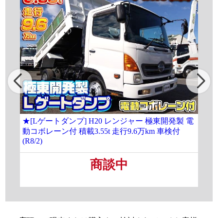
★[Lゲートダンプ] H20 レンジャー 極東開発製 電
[大
動コボレーン付 積載3.55t 走行9.6万km 車検付
載8
(R8/2)
商談中