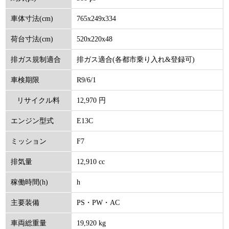
765x249x334
車体寸法(cm)
520x220x48
荷台寸法(cm)
排ガス適合(各都市乗り入れ&登録可)
排ガス規制適合
R9/6/1
車検期限
12,970 円
リサイクル料
E13C
エンジン型式
(円)
F7
ミッション
12,910 cc
排気量
h
稼働時間(h)
PS・PW・AC
主要装備
19,920 kg
車両総重量