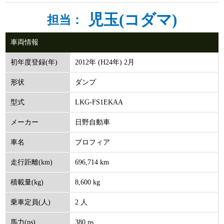
児玉(コダマ)
担当：
車両情報
2012年 (H24年) 2月
初年度登録(年)
ダンプ
形状
LKG-FS1EKAA
型式
日野自動車
メーカー
プロフィア
車名
696,714 km
走行距離(km)
8,600 kg
積載量(kg)
2 人
乗車定員(人)
380 ps
馬力(ps)