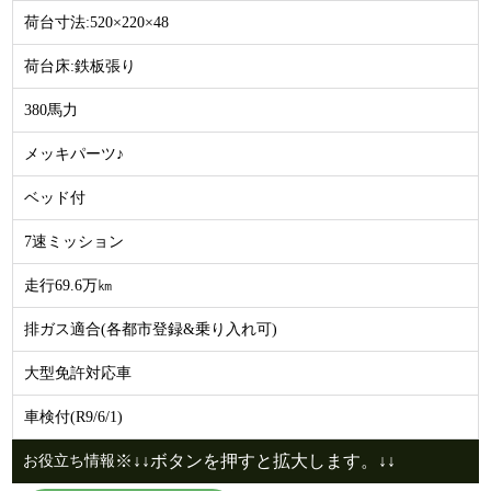
荷台寸法:520×220×48
荷台床:鉄板張り
380馬力
メッキパーツ♪
ベッド付
7速ミッション
走行69.6万㎞
排ガス適合(各都市登録&乗り入れ可)
大型免許対応車
車検付(R9/6/1)
※↓↓ボタンを押すと拡大します。↓↓
お役立ち情報