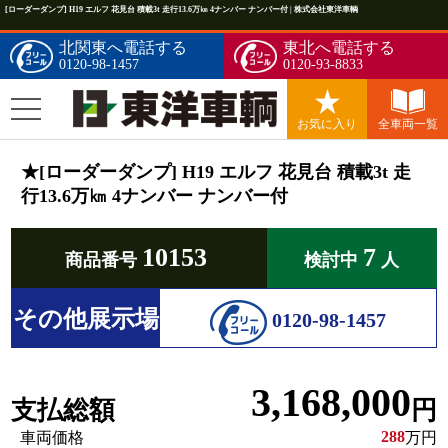
[ローダーダンプ] H19 エルフ 花見台 積載3t 走行13.6万㎞ 4ナンバー ナンバー付 | 株式会社東洋車輌
北関東へ電話する
東北へ電話する
0120-98-1457
0120-93-8833
お気に入り
全車両一覧
★[ローダーダンプ] H19 エルフ 花見台 積載3t 走
行13.6万㎞ 4ナンバー ナンバー付
10153
7
商品番号
検討中
人
その他展示場
0120-98-1457
3,168,000
支払総額
円
288
車両価格
万円