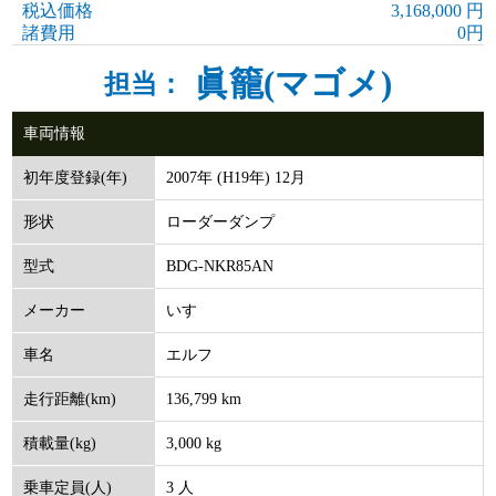
税込価格
3,168,000 円
諸費用
0円
眞籠(マゴメ)
担当：
車両情報
2007年 (H19年) 12月
初年度登録(年)
ローダーダンプ
形状
BDG-NKR85AN
型式
いすゞ
メーカー
エルフ
車名
136,799 km
走行距離(km)
3,000 kg
積載量(kg)
3 人
乗車定員(人)