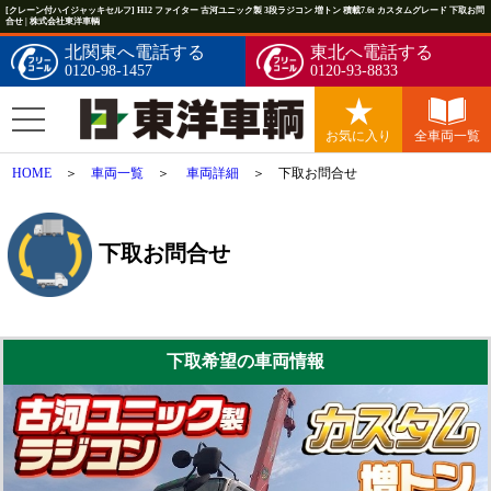
[クレーン付ハイジャッキセルフ] H12 ファイター 古河ユニック製 3段ラジコン 増トン 積載7.6t カスタムグレード 下取お問
合せ | 株式会社東洋車輌
北関東へ電話する
東北へ電話する
0120-98-1457
0120-93-8833
お気に入り
全車両一覧
HOME
＞
車両一覧
＞
車両詳細
＞ 下取お問合せ
下取お問合せ
下取希望の車両情報