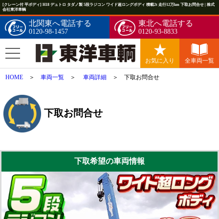
[クレーン付 平ボディ] H18 デュトロ タダノ製 5段ラジコン ワイド超ロングボディ 積載2t 走行12万km 下取お問合せ | 株式
会社東洋車輌
北関東へ電話する
東北へ電話する
0120-98-1457
0120-93-8833
お気に入り
全車両一覧
HOME
＞
車両一覧
＞
車両詳細
＞ 下取お問合せ
下取お問合せ
下取希望の車両情報