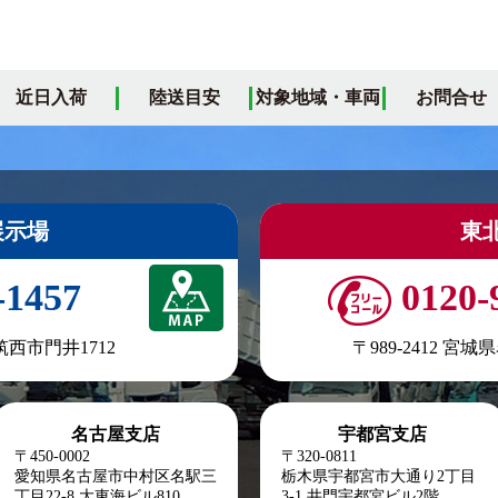
近日入荷
陸送目安
対象地域・車両
お問合せ
展示場
東
-1457
0120-
県筑西市門井1712
〒989-2412 宮
名古屋支店
宇都宮支店
〒450-0002
〒320-0811
愛知県名古屋市中村区名駅三
栃木県宇都宮市大通り2丁目
丁目22-8
大東海ビル810
3-1 井門宇都宮ビル2階