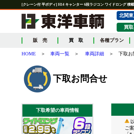
[クレーン付 平ボディ] H14 キャンター 6段ラジコン ワイドロング 積載2.
北関東
買取
販 売
買 取
各種プラン
HOME
＞
車両一覧
＞
車両詳細
＞ 下取お
下取お問合せ
下取希望の車両情報
ご