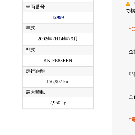
「
車両番号
で
12999
年式
*
2002年 (H14年) 9月
型式
企
KK-FE83EEN
走行距離
郵
156,907 km
最大積載
ご
2,950 kg
*