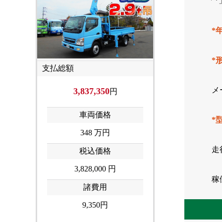
「
*
*
支払総額
メ
3,837,350
円
車両価格
*
348
万円
走
税込価格
3,828,000 円
稼
諸費用
9,350円