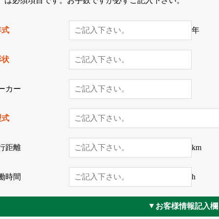
*」は必須項目です。お手数ですが必ずご記入下さい。
年式
年
形状
ーカー
型式
行距離
km
働時間
h
お客様情報記入欄
▲