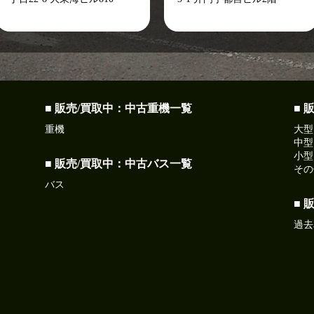
■ 販売/買取中：中古重機一覧
■ 
重機
大型
中型
小型
■ 販売/買取中：中古バス一覧
その
バス
■ 
過去