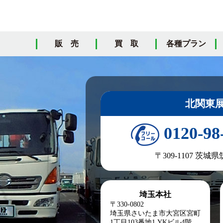
販 売
買 取
各種プラン
北関東
0120-98
〒309-1107 茨城
埼玉本社
〒330-0802
埼玉県さいたま市大宮区宮町
1丁目103番地1
YKビル4階