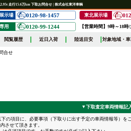
95t 走行15.6万km 下取お問合せ | 株式会社東洋車輌
0120-98-1457
012
展示場
東北展示場
0120-99-1244
専用
【営業時間】9時～18時
閲覧履歴
近日入荷
陸送目安
対象地域・車
問合せ
下取査定車両情報記
▲
以下の項目に、必要事項（下取りに出す予定の車両情報等）を
案内させて頂きます。