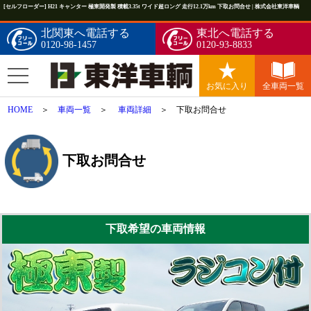
[セルフローダー] H21 キャンター 極東開発製 積載3.35t ワイド超ロング 走行12.1万km 下取お問合せ | 株式会社東洋車輌
北関東へ電話する
東北へ電話する
0120-98-1457
0120-93-8833
お気に入り
全車両一覧
HOME
＞
車両一覧
＞
車両詳細
＞ 下取お問合せ
下取お問合せ
下取希望の車両情報