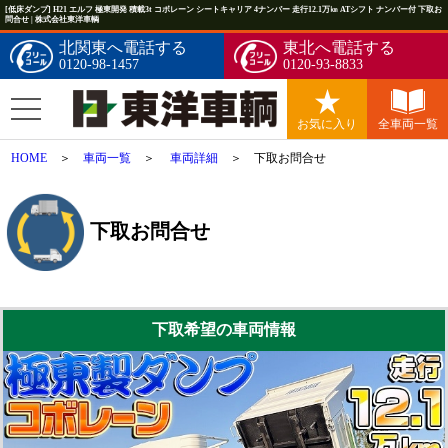
[低床ダンプ] H21 エルフ 極東開発 積載3t コボレーン シートキャリア 4ナンバー 走行12.1万㎞ ATシフト ナンバー付 下取お
問合せ | 株式会社東洋車輌
北関東へ電話する
東北へ電話する
0120-98-1457
0120-93-8833
お気に入り
全車両一覧
HOME
＞
車両一覧
＞
車両詳細
＞ 下取お問合せ
下取お問合せ
下取希望の車両情報