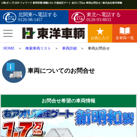
[3転ダンプ] H29 フォワード 新明和製 積載3.65t 片側油圧ゲート 走行1.7万km 車両お問合せ | 株式会社東洋車輌
北関東へ電話する
東北へ電話する
0120-98-1457
0120-93-8833
お気に入り
全車両一覧
HOME
＞
検索車両リスト
＞
車両詳細
＞ 車両お問合せ
車両についてのお問合せ
お問合せ希望の車両情報