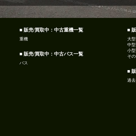
■ 販売/買取中：中古重機一覧
■ 
重機
大型
中型
小型
■ 販売/買取中：中古バス一覧
その
バス
■ 
過去