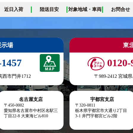
近日入荷
陸送目安
対象地域・車両
お問合せ
展示場
東
-1457
0120-
県筑西市門井1712
〒989-2412 宮
名古屋支店
宇都宮支店
〒450-0002
〒320-0811
愛知県名古屋市中村区名駅三
栃木県宇都宮市大通り2丁目
丁目22-8
大東海ビル810
3-1 井門宇都宮ビル2階