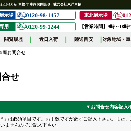
走行16.4万㎞ 車検付 車両お問合せ | 株式会社東洋車輌
0120-98-1457
012
展示場
東北展示場
0120-99-1244
専用
【営業時間】9時～18時
閲覧履歴
近日入荷
陸送目安
対象地域・車
両お問合せ
問合せ
お問合せ内容記入
▲
*」は必須項目です。お手数ですが必ずご記入下さい。また、
構いませんのでご記入下さい。