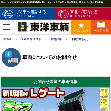
[Lゲートダンプ] H25 クオン 新明和製 積載8t 電動コボレーン 走行58万km 車検付 車両お問合せ | 株式会社東洋車輌
北関東へ電話する
東北へ電話する
0120-98-1457
0120-93-8833
お気に入り
全車両一覧
HOME
＞
検索車両リスト
＞
車両詳細
＞ 車両お問合せ
車両についてのお問合せ
お問合せ希望の車両情報