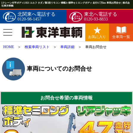
[クレーン付平ボディ] H21 エルフ タダノ製3段リモコン 積載2t 標準セミロングボディ 走行4.7万km 車両お問合せ | 株式会
社東洋車輌
北関東へ電話する
東北へ電話する
0120-98-1457
0120-93-8833
お気に入り
全車両一覧
HOME
＞
検索車両リスト
＞
車両詳細
＞ 車両お問合せ
車両についてのお問合せ
お問合せ希望の車両情報