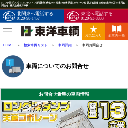
[ロング深ダンプ] H12 ジャストン 新明和製 積載3.05t 容量13立米 天蓋コボレーン付 後方観音扉 土砂禁 走行20万㎞ 車両お
問合せ | 株式会社東洋車輌
北関東へ電話する
東北へ電話する
0120-98-1457
0120-93-8833
お気に入り
全車両一覧
HOME
＞
検索車両リスト
＞
車両詳細
＞ 車両お問合せ
車両についてのお問合せ
お問合せ希望の車両情報