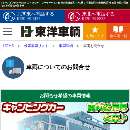
[キャンピングカー] H16 エアロミディ ソーラーパネル有 車内装備充実♪ 10人乗り 中型免許(8t未満)対応 車検付 車両お問合
せ | 株式会社東洋車輌
北関東へ電話する
東北へ電話する
0120-98-1457
0120-93-8833
お気に入り
全車両一覧
HOME
＞
検索車両リスト
＞
車両詳細
＞ 車両お問合せ
車両についてのお問合せ
お問合せ希望の車両情報