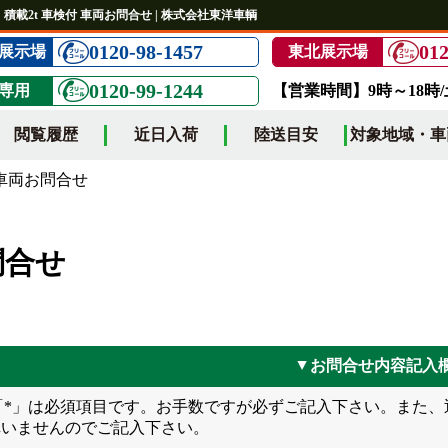
積載2t 車検付 車両お問合せ | 株式会社東洋車輌
0120-98-1457
012
展示場
東北展示場
0120-99-1244
専用
【営業時間】9時～18時
閲覧履歴
近日入荷
陸送目安
対象地域・車
両お問合せ
問合せ
お問合せ内容記入
▲
*」は必須項目です。お手数ですが必ずご記入下さい。また、
構いませんのでご記入下さい。