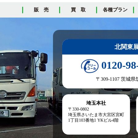
販 売
買 取
各種プラン
北関東
0120-98
〒309-1107 茨城
埼玉本社
〒330-0802
埼玉県さいたま市大宮区宮町
1丁目103番地1
YKビル4階