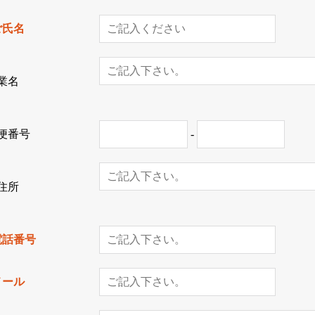
ご氏名
業名
便番号
-
住所
電話番号
メール