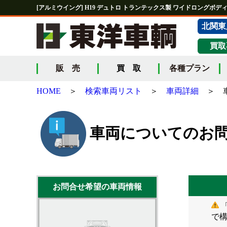
[アルミウイング] H19 デュトロ トランテックス製 ワイドロングボディ 
北関東
買取
販 売
買 取
各種プラン
HOME
＞
検索車両リスト
＞
車両詳細
＞ 車
車両についてのお
お問合せ希望の車両情報
「
で