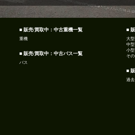
■ 販売/買取中：中古重機一覧
■ 
重機
大型
中型
小型
■ 販売/買取中：中古バス一覧
その
バス
■ 
過去