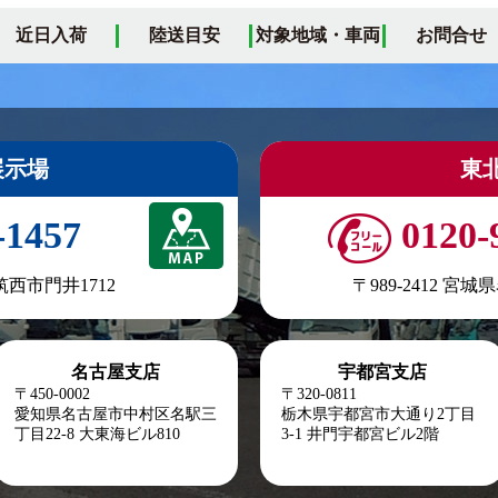
近日入荷
陸送目安
対象地域・車両
お問合せ
展示場
東
-1457
0120-
県筑西市門井1712
〒989-2412 宮
名古屋支店
宇都宮支店
〒450-0002
〒320-0811
愛知県名古屋市中村区名駅三
栃木県宇都宮市大通り2丁目
丁目22-8
大東海ビル810
3-1 井門宇都宮ビル2階